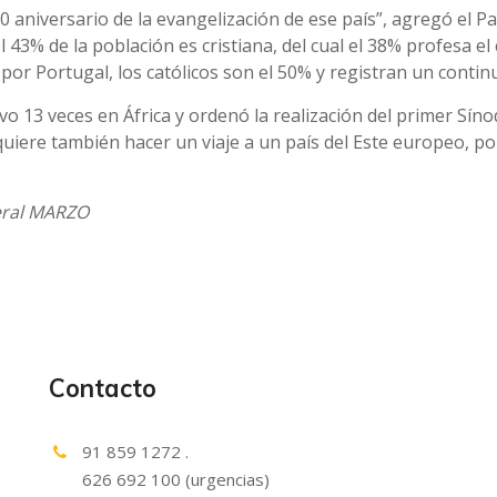
00 aniversario de la evangelización de ese país”, agregó el P
 43% de la población es cristiana, del cual el 38% profesa 
or Portugal, los católicos son el 50% y registran un contin
vo 13 veces en África y ordenó la realización del primer Sín
quiere también hacer un viaje a un país del Este europeo, p
neral MARZO
Contacto
91 859 1272 .
626 692 100 (urgencias)