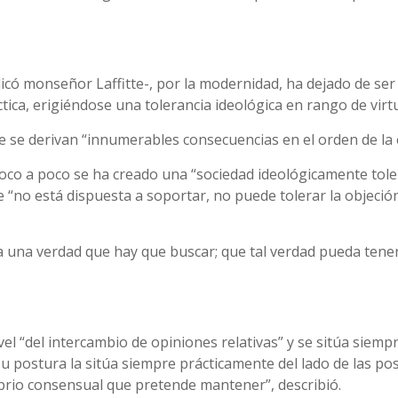
icó monseñor Laffitte-, por la modernidad, ha dejado de ser u
tica, erigiéndose una tolerancia ideológica en rango de virtu
que se derivan “innumerables consecuencias en el orden de la
poco a poco se ha creado una “sociedad ideológicamente toler
“no está dispuesta a soportar, no puede tolerar la objeción
ya una verdad que hay que buscar; que tal verdad pueda tene
vel “del intercambio de opiniones relativas” y se sitúa siemp
“su postura la sitúa siempre prácticamente del lado de las p
brio consensual que pretende mantener”, describió.